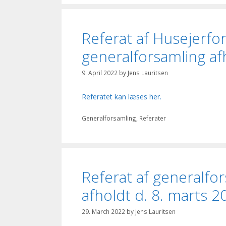
Referat af Husejerf
generalforsamling afh
9. April 2022
by
Jens Lauritsen
Referatet kan læses her.
Categories
Generalforsamling
,
Referater
Referat af generalfo
afholdt d. 8. marts 2
29. March 2022
by
Jens Lauritsen