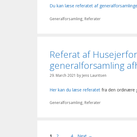
Du kan læse referatet af generalforsamlinge
Categories
Generalforsamling
,
Referater
Referat af Husejerf
generalforsamling af
29. March 2021
by
Jens Lauritsen
Her kan du læse referatet
fra den ordinære 
Categories
Generalforsamling
,
Referater
Page
Page
Page
1
2
…
4
Next
→