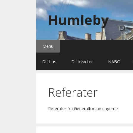
Skip
to
Humleby
content
Menu
Dit hus
Dit kvarter
NABO
Referater
Referater fra Generalforsamlingerne