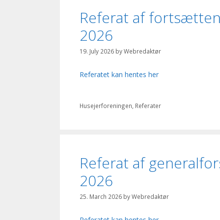
Referat af fortsætten
2026
19. July 2026
by
Webredaktør
Referatet kan hentes her
Categories
Husejerforeningen
,
Referater
Referat af generalfor
2026
25. March 2026
by
Webredaktør
Referatet kan hentes her