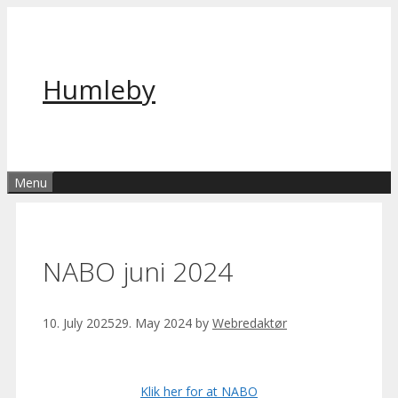
Skip
to
content
Humleby
Menu
NABO juni 2024
10. July 2025
29. May 2024
by
Webredaktør
Klik her for at NABO