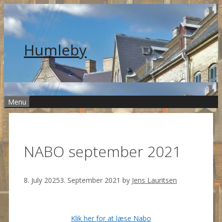
Skip
to
content
Humleby
Menu
NABO september 2021
8. July 2025
3. September 2021
by
Jens Lauritsen
Klik her for at læse Nabo