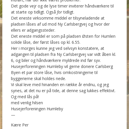
Det gode vejr og de lyse timer inviterer håndværkere til
at starte op tidligt. Også
for
tidligt.
Det eneste virksomme middel er tilsyneladende at
pladsen låses af ud mod Ny Carlsbergvej og hvor der
ellers er adgangssteder.
Det eneste middel er som på pladsen Østen for Humlen
solide låse, der først låses op kl. 6.55.
Her i morges kunne jeg ved selvsyn konstatere, at
adgangen til pladsen fra Ny Carlsbergvej var vidt åben kl.
6, og biler og håndværkere myldrede ind før syv.
Husejerforeningen Humleby vil gerne donere Carlsberg
Byen et par store låse, hvis omkostningerne til
byggerierne skal holdes nede.
Vi skal leve med hinanden en række år endnu, og jeg
synes, at det nu er på tide, at denne sag lukkes effektivt.
Og med lås på!
med venlig hilsen
Husejerforeningen Humleby
—
Kære Per