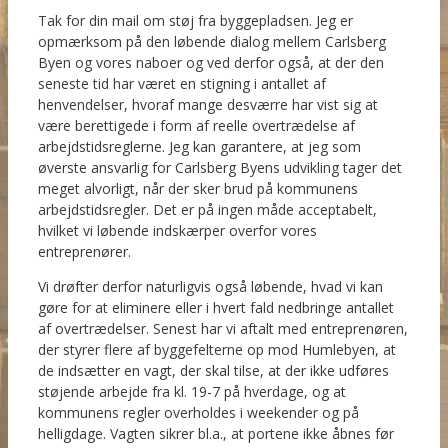
Tak for din mail om støj fra byggepladsen. Jeg er
opmærksom på den løbende dialog mellem Carlsberg
Byen og vores naboer og ved derfor også, at der den
seneste tid har været en stigning i antallet af
henvendelser, hvoraf mange desværre har vist sig at
være berettigede i form af reelle overtrædelse af
arbejdstidsreglerne. Jeg kan garantere, at jeg som
øverste ansvarlig for Carlsberg Byens udvikling tager det
meget alvorligt, når der sker brud på kommunens
arbejdstidsregler. Det er på ingen måde acceptabelt,
hvilket vi løbende indskærper overfor vores
entreprenører.
Vi drøfter derfor naturligvis også løbende, hvad vi kan
gøre for at eliminere eller i hvert fald nedbringe antallet
af overtrædelser. Senest har vi aftalt med entreprenøren,
der styrer flere af byggefelterne op mod Humlebyen, at
de indsætter en vagt, der skal tilse, at der ikke udføres
støjende arbejde fra kl. 19-7 på hverdage, og at
kommunens regler overholdes i weekender og på
helligdage. Vagten sikrer bl.a., at portene ikke åbnes før