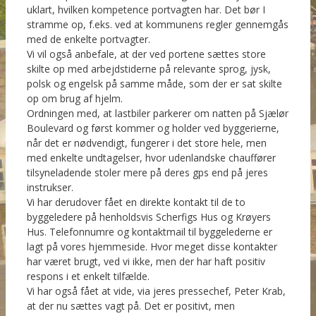
uklart, hvilken kompetence portvagten har. Det bør I
stramme op, f.eks. ved at kommunens regler gennemgås
med de enkelte portvagter.
Vi vil også anbefale, at der ved portene sættes store
skilte op med arbejdstiderne på relevante sprog, jysk,
polsk og engelsk på samme måde, som der er sat skilte
op om brug af hjelm.
Ordningen med, at lastbiler parkerer om natten på Sjælør
Boulevard og først kommer og holder ved byggerierne,
når det er nødvendigt, fungerer i det store hele, men
med enkelte undtagelser, hvor udenlandske chauffører
tilsyneladende stoler mere på deres gps end på jeres
instrukser.
Vi har derudover fået en direkte kontakt til de to
byggeledere på henholdsvis Scherfigs Hus og Krøyers
Hus. Telefonnumre og kontaktmail til byggelederne er
lagt på vores hjemmeside. Hvor meget disse kontakter
har været brugt, ved vi ikke, men der har haft positiv
respons i et enkelt tilfælde.
Vi har også fået at vide, via jeres pressechef, Peter Krab,
at der nu sættes vagt på. Det er positivt, men