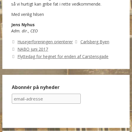
så vi hurtigt kan gribe fat i rette vedkommende.
Med venlig hilsen
Jens Nyhus
Adm. dir., CEO
Categories
Tags
Husejerforeningen orienterer
Carlsberg Byen
NABO juni 2017
Flyttedag for hegnet for enden af Carstensgade
Abonnér på nyheder