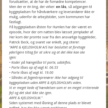
forudsætter, at de har de fornødne kompetencer.
Men der er én ting, der virker:
en lås
, så adgangen til
byggepladsen for håndværkere og leverandører ikke er
mulig, udenfor de arbejdstider, som kommunen har
fastlagt.
På byggepladsen Østen for Humlen har der været en
episode, hvor der om natten blev læsset jernplader af.
Her kom der promte svar fra den ansvarlige byggeleder,
Patrick Beck, og svaret var enkelt, jeg citerer:
“ARPE & KJELDSHOLM A/S har besluttet at foretage
yderligere tiltag for at sikre sig at det ikke kan ske
igen:
• Koder på hængelåse til porte, udskiftes.
• Porte låses op af vagt kl. 06.55
• Porte låses af vagt kl. 19.00
• Således at fagentreprenører ikke har adgang til
byggepladsen uden ARPE & KJELDSHOLM’s viden.
Vi er meget kede af hændelsen som er en meget irriterende
fejl og det skal ikke ske igen.
ARPE & KJELDSHOLM.”
Siden systemet med låsning af denne plads er blevet
indført, har der ikke været problemer.