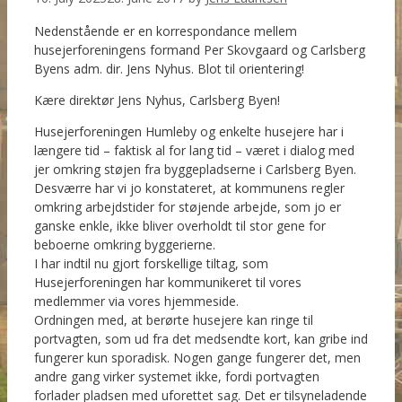
Nedenstående er en korrespondance mellem
husejerforeningens formand Per Skovgaard og Carlsberg
Byens adm. dir. Jens Nyhus. Blot til orientering!
Kære direktør Jens
Nyhus
, Carlsberg Byen!
Husejerforeningen Humleby og enkelte husejere har i
længere tid – faktisk al for lang tid – været i dialog med
jer omkring støjen fra byggepladserne i Carlsberg Byen.
Desværre har vi jo konstateret, at kommunens regler
omkring arbejdstider for støjende arbejde, som jo er
ganske enkle, ikke bliver overholdt til stor gene for
beboerne omkring byggerierne.
I har indtil nu gjort forskellige tiltag, som
Husejerforeningen har kommunikeret til vores
medlemmer via vores hjemmeside.
Ordningen med, at berørte husejere kan ringe til
portvagten, som ud fra det medsendte kort, kan gribe ind
fungerer kun sporadisk. Nogen gange fungerer det, men
andre gang virker systemet ikke, fordi portvagten
forlader pladsen med uforettet sag. Det er tilsyneladende