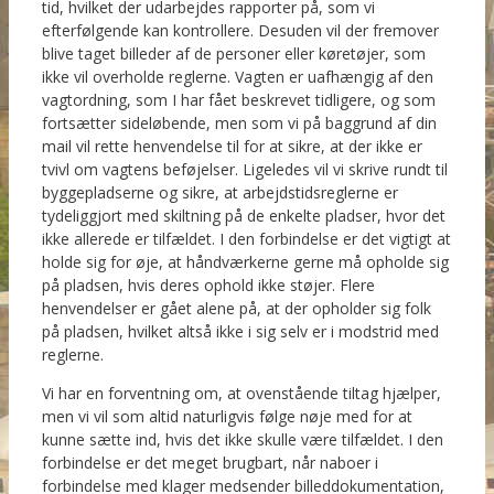
tid, hvilket der udarbejdes rapporter på, som vi
efterfølgende kan kontrollere. Desuden vil der fremover
blive taget billeder af de personer eller køretøjer, som
ikke vil overholde reglerne. Vagten er uafhængig af den
vagtordning, som I har fået beskrevet tidligere, og som
fortsætter sideløbende, men som vi på baggrund af din
mail vil rette henvendelse til for at sikre, at der ikke er
tvivl om vagtens beføjelser. Ligeledes vil vi skrive rundt til
byggepladserne og sikre, at arbejdstidsreglerne er
tydeliggjort med skiltning på de enkelte pladser, hvor det
ikke allerede er tilfældet. I den forbindelse er det vigtigt at
holde sig for øje, at håndværkerne gerne må opholde sig
på pladsen, hvis deres ophold ikke støjer. Flere
henvendelser er gået alene på, at der opholder sig folk
på pladsen, hvilket altså ikke i sig selv er i modstrid med
reglerne.
Vi har en forventning om, at ovenstående tiltag hjælper,
men vi vil som altid naturligvis følge nøje med for at
kunne sætte ind, hvis det ikke skulle være tilfældet. I den
forbindelse er det meget brugbart, når naboer i
forbindelse med klager medsender billeddokumentation,