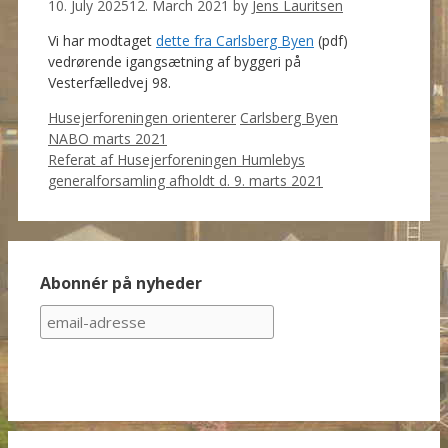
10. July 2025
12. March 2021
by
Jens Lauritsen
Vi har modtaget
dette fra Carlsberg Byen
(pdf)
vedrørende igangsætning af byggeri på
Vesterfælledvej 98.
Categories
Tags
Husejerforeningen orienterer
Carlsberg Byen
NABO marts 2021
Referat af Husejerforeningen Humlebys
generalforsamling afholdt d. 9. marts 2021
Abonnér på nyheder