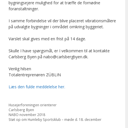
bygningsejere mulighed for at træffe de fornødne
foranstaltninger.
I samme forbindelse vil der blive placeret vibrationsmålere
på udvalgte bygninger i området omkring byggeriet.
Varslet skal gives med en frist på 14 dage.
Skulle I have spørgsmål, er I velkommen til at kontakte
Carlsberg Byen på nabo@carlsbergbyen.dk.
Venlig hilsen
Totalentreprenøren ZÜBLIN
Læs den fulde meddelelse her.
Categories
Husejerforeningen orienterer
Tags
Carlsberg Byen
NABO november 2018
Støt op om Humleby Sportsklub – møde d. 18. december