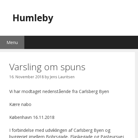
Skip
to
Humleby
content
Menu
Varsling om spuns
16. November 2018
by
Jens Lauritsen
Vi har modtaget nedenstående fra Carlsberg Byen
Kære nabo
København 16.11.2018
I forbindelse med udviklingen af Carlsberg Byen og
byggeriet imellem Bohrsgade, Flaskegade og Pasteursvej