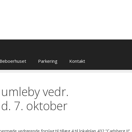
Beboerhuset
Parkering
Kontakt
umleby vedr.
 d. 7. oktober
eboermøde vedrørende
forslag til tillæg 4 til lokalplan 432 ”Carlsberg II”.