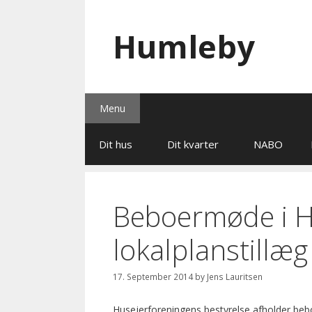
Skip
to
Humleby
content
Menu
Dit hus
Dit kvarter
NABO
Beboermøde i H
lokalplanstillæg
17. September 2014
by
Jens Lauritsen
Husejerforeningens bestyrelse afholder b